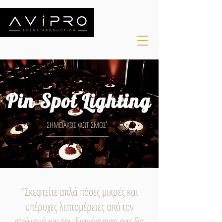
Pin Spot Lighting
ΣΗΜΕΙΑΚΟΣ ΦΩΤΙΣΜΟΣ
''Σκεφτείτε απλά πόσες μικρές και
υπέροχες λεπτομέρειες από τον
στολισμό και την διακόσμηση σας θα