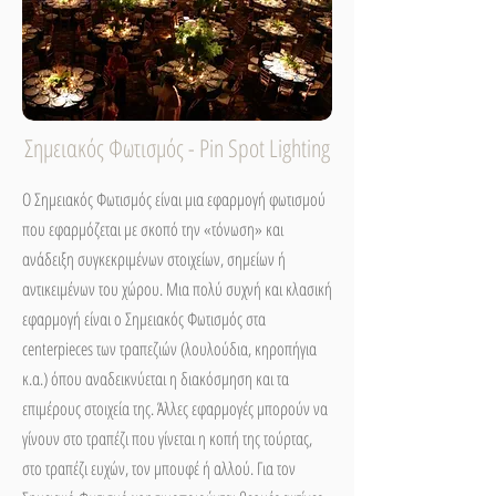
Σημειακός Φωτισμός - Pin Spot Lighting
Ο Σημειακός Φωτισμός είναι μια εφαρμογή φωτισμού
που εφαρμόζεται με σκοπό την «τόνωση» και
ανάδειξη συγκεκριμένων στοιχείων, σημείων ή
αντικειμένων του χώρου. Μια πολύ συχνή και κλασική
εφαρμογή είναι ο Σημειακός Φωτισμός στα
centerpieces των τραπεζιών (λουλούδια, κηροπήγια
κ.α.) όπου αναδεικνύεται η διακόσμηση και τα
επιμέρους στοιχεία της. Άλλες εφαρμογές μπορούν να
γίνουν στο τραπέζι που γίνεται η κοπή της τούρτας,
στο τραπέζι ευχών, τον μπουφέ ή αλλού. Για τον