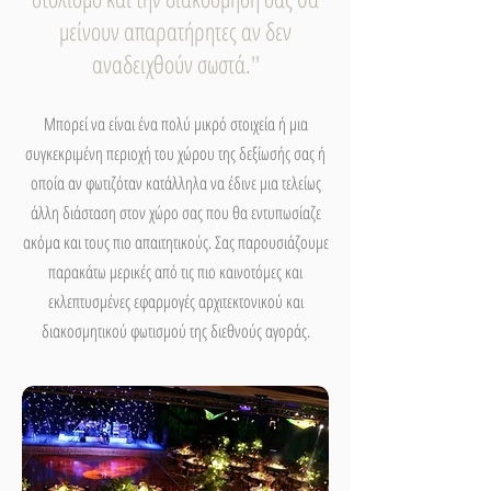
μείνουν απαρατήρητες αν δεν
αναδειχθούν σωστά.''
Μπορεί να είναι ένα πολύ μικρό στοιχεία ή μια
συγκεκριμένη περιοχή του χώρου της δεξίωσής σας ή
οποία αν φωτιζόταν κατάλληλα να έδινε μια τελείως
άλλη διάσταση στον χώρο σας που θα εντυπωσίαζε
ακόμα και τους πιο απαιτητικούς. Σας παρουσιάζουμε
παρακάτω μερικές από τις πιο καινοτόμες και
εκλεπτυσμένες εφαρμογές αρχιτεκτονικού και
διακοσμητικού φωτισμού της διεθνούς αγοράς.