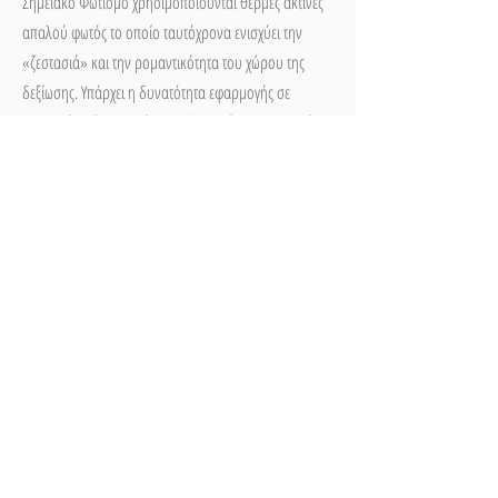
Σημειακό Φωτισμό χρησιμοποιούνται θερμές ακτίνες
απαλού φωτός το οποίο ταυτόχρονα ενισχύει την
«ζεστασιά» και την ρομαντικότητα του χώρου της
δεξίωσης. Υπάρχει η δυνατότητα εφαρμογής σε
ανοιχτούς (εξωτερικούς) και κλειστούς (εσωτερικούς)
χώρους.
ΟΙ ΥΠΗΡΕΣΙΕΣ ΜΑΣ
Tel:
+30 697 090 4277
|
Email:
info@mdwevents.gr